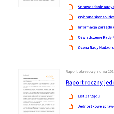
Sprawozdanie audy
Wybrane skonsolido
Informacja Zarządu w
Oświadczenie Rady 
Ocena Rady Nadzorcz
Raport okresowy z dnia 201
Raport roczny jed
List Zarządu
Jednostkowe sprawo