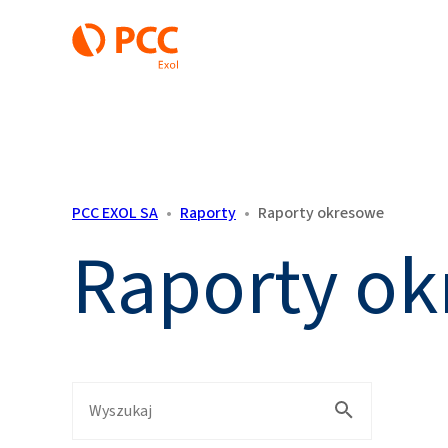
PCC EXOL SA
•
Raporty
•
Raporty okresowe
Raporty o