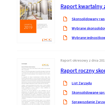
Raport kwartalny z
Skonsolidowany rapo
Wybrane skonsolido
Wybrane jednostkow
Raport okresowy z dnia 201
Raport roczny sko
List Zarządu
Skonsolidowane spra
Sprawozdanie Zarząd