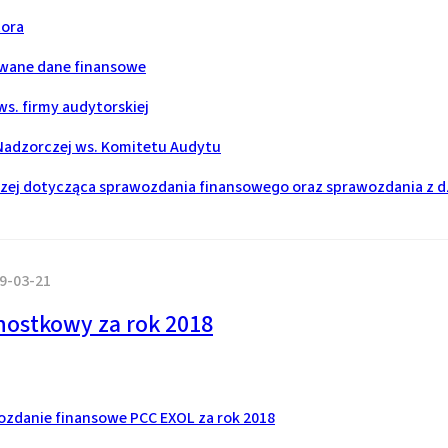
tora
wane dane finansowe
s. firmy audytorskiej
Nadzorczej ws. Komitetu Audytu
ej dotycząca sprawozdania finansowego oraz sprawozdania z dz
9-03-21
nostkowy za rok 2018
zdanie finansowe PCC EXOL za rok 2018