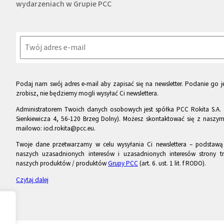
wydarzeniach w Grupie PCC
Podaj nam swój adres e-mail aby zapisać się na newsletter. Podanie go je
zrobisz, nie będziemy mogli wysyłać Ci newslettera.
Administratorem Twoich danych osobowych jest spółka PCC Rokita S.A. 
Sienkiewicza 4, 56-120 Brzeg Dolny). Możesz skontaktować się z naszy
mailowo: iod.rokita@pcc.eu.
Twoje dane przetwarzamy w celu wysyłania Ci newslettera – podstawą p
naszych uzasadnionych interesów i uzasadnionych interesów strony tr
naszych produktów / produktów
Grupy PCC
(art. 6. ust. 1 lit. f RODO).
Czytaj dalej