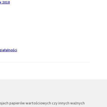
k 2018
iałalności
misjach papierów wartościowych czy innych ważnych