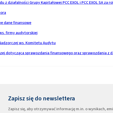
u z działalności Grupy Kapitałowej PCC EXOL i PCC EXOL SA za ro
tora
e dane finansowe
s. firmy audytorskiej
Nadzorczej ws. Komitetu Audytu
ej dotycząca sprawozdania finansowego oraz sprawozdania z dz
Zapisz się do newslettera
Zapisz się, aby otrzymywać informację m.in. o wynikach, e