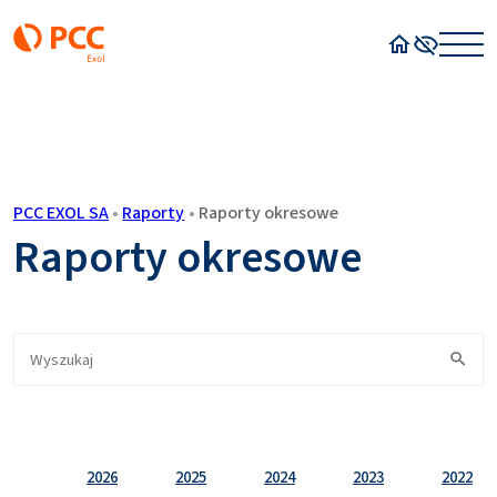
Strona główn
Wysoki kon
PCC EXOL SA
•
Raporty
•
Raporty okresowe
Raporty okresowe
2026
2025
2024
2023
2022